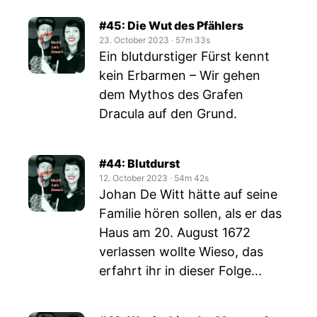
#45: Die Wut des Pfählers
23. October 2023
‧
57m 33s
Ein blutdurstiger Fürst kennt
kein Erbarmen – Wir gehen
dem Mythos des Grafen
Dracula auf den Grund.
#44: Blutdurst
12. October 2023
‧
54m 42s
Johan De Witt hätte auf seine
Familie hören sollen, als er das
Haus am 20. August 1672
verlassen wollte Wieso, das
erfahrt ihr in dieser Folge...