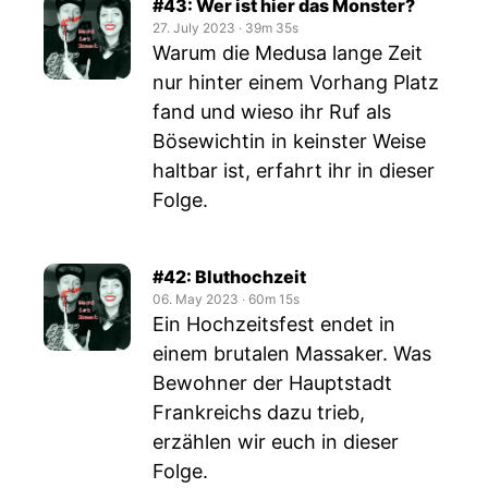
#43: Wer ist hier das Monster?
27. July 2023
‧
39m 35s
Warum die Medusa lange Zeit
nur hinter einem Vorhang Platz
fand und wieso ihr Ruf als
Bösewichtin in keinster Weise
haltbar ist, erfahrt ihr in dieser
Folge.
#42: Bluthochzeit
06. May 2023
‧
60m 15s
Ein Hochzeitsfest endet in
einem brutalen Massaker. Was
Bewohner der Hauptstadt
Frankreichs dazu trieb,
erzählen wir euch in dieser
Folge.