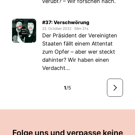
verübt? – Wir forschen nach.
#37: Verschwörung
22. October 2022
‧
56m 31s
Der Präsident der Vereinigten
Staaten fällt einem Attentat
zum Opfer – aber wer steckt
dahinter? Wir haben einen
Verdacht...
1
/5
Folge uns und verpasse keine