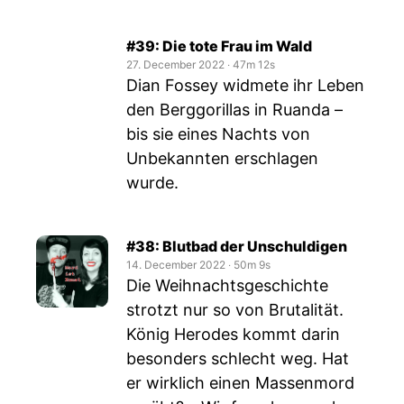
#39: Die tote Frau im Wald
27. December 2022
‧
47m 12s
Dian Fossey widmete ihr Leben
den Berggorillas in Ruanda –
bis sie eines Nachts von
Unbekannten erschlagen
wurde.
#38: Blutbad der Unschuldigen
14. December 2022
‧
50m 9s
Die Weihnachtsgeschichte
strotzt nur so von Brutalität.
König Herodes kommt darin
besonders schlecht weg. Hat
er wirklich einen Massenmord